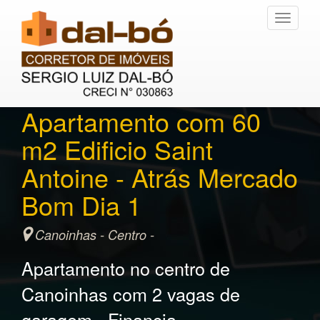
Toggle
navigati
Apartamento com 60
m2 Edificio Saint
Antoine - Atrás Mercado
Bom Dia 1
Canoinhas - Centro -
Apartamento no centro de
Canoinhas com 2 vagas de
garagem - Financia