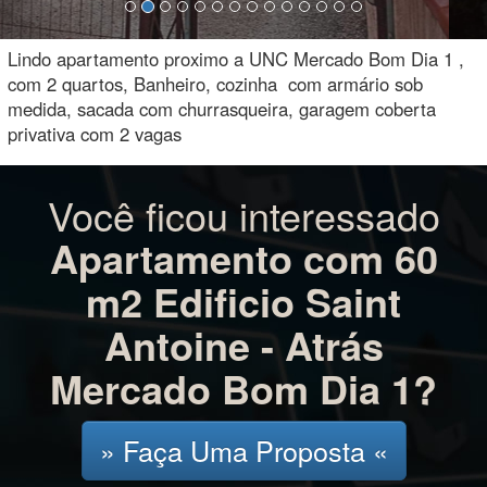
Lindo apartamento proximo a UNC Mercado Bom Dia 1 ,
com 2 quartos, Banheiro, cozinha com armário sob
medida, sacada com churrasqueira, garagem coberta
privativa com 2 vagas
Você ficou interessado
Apartamento com 60
m2 Edificio Saint
Antoine - Atrás
Mercado Bom Dia 1?
» Faça Uma Proposta «