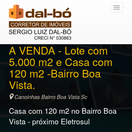
Toggle
navigati
A VENDA - Lote com
5.000 m2 e Casa com
120 m2 -Bairro Boa
Vista.
Canoinhas Bairro Boa Vista Sc
Casa com 120 m2 no Bairro Boa
Vista - próximo Eletrosul