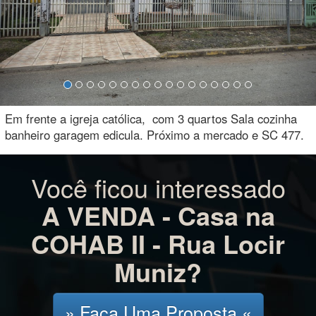
Em frente a igreja católica, com 3 quartos Sala cozinha
banheiro garagem edicula. Próximo a mercado e SC 477.
Você ficou interessado
A VENDA - Casa na
COHAB II - Rua Locir
Muniz?
» Faça Uma Proposta «