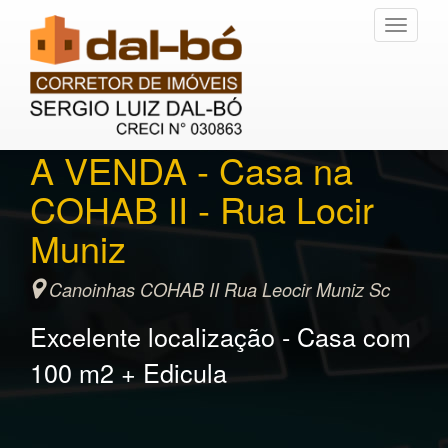
Toggle
navigati
A VENDA - Casa na
COHAB II - Rua Locir
Muniz
Canoinhas COHAB II Rua Leocir Muniz Sc
Excelente localização - Casa com
100 m2 + Edicula