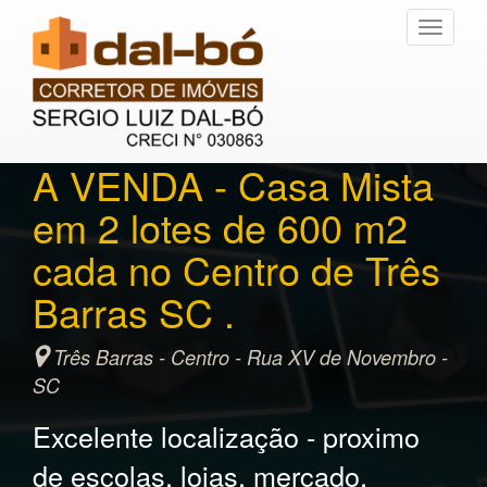
Toggle
navigati
A VENDA - Casa Mista
em 2 lotes de 600 m2
cada no Centro de Três
Barras SC .
Três Barras - Centro - Rua XV de Novembro -
SC
Excelente localização - proximo
de escolas, lojas, mercado,