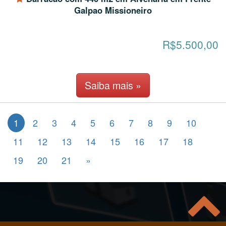
Galpao Missioneiro
R$5.500,00
Saiba mais »
1
2
3
4
5
6
7
8
9
10
11
12
13
14
15
16
17
18
19
20
21
»