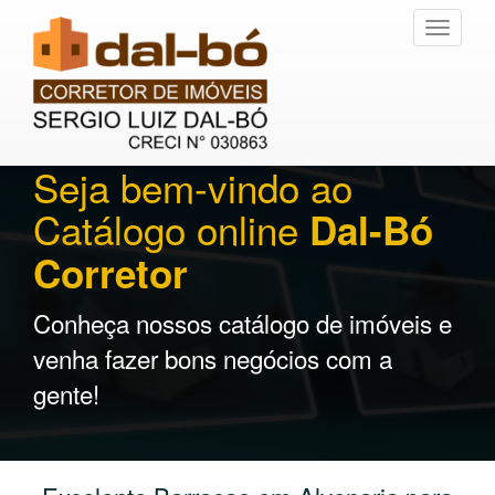
Toggle
navigati
Seja bem-vindo ao
Catálogo online
Dal-Bó
Corretor
Conheça nossos catálogo de imóveis e
venha fazer bons negócios com a
gente!