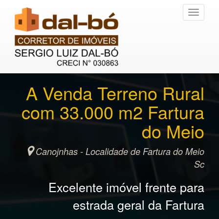
\
Toggle
navigati
A Venda Terreno Rural
com 33.000 m2 Fartura
do Meio
Canojnhas - Localidade de Fartura do Meio
Sc
Excelente imóvel frente para
estrada geral da Fartura